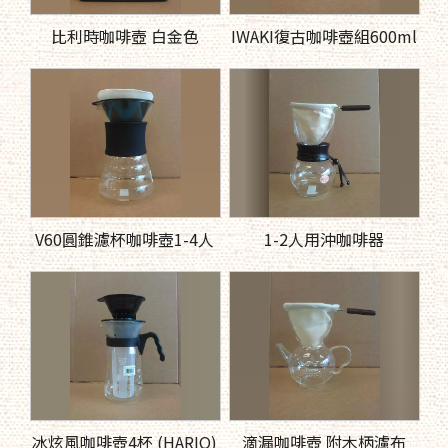
比利時咖啡壺 白金色
IWAKI復古咖啡壺組600ml
V60圓錐濾杯咖啡壺1-4人
1-2人用沖咖啡器
冰炫風咖啡壺4杯 (HARIO)
滴漏咖啡壺 附木柄濾布