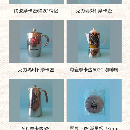
陶瓷摩卡壺602C 情侶
克力瑪3杯 摩卡壺
克力瑪6杯 摩卡壺
陶瓷摩卡壺602C 咖啡廳
502摩卡壺6杯
壓片 10杯減量板 73mm