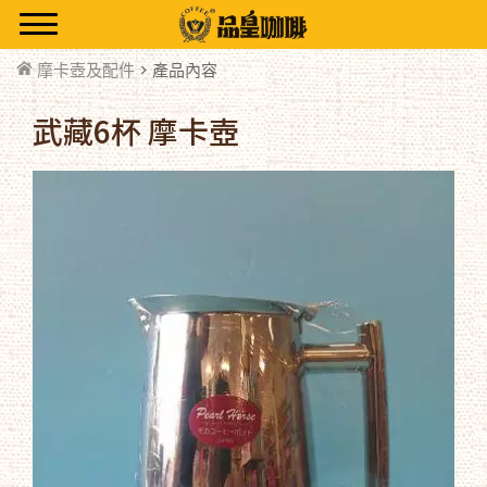
摩卡壺及配件
> 產品內容
武藏6杯 摩卡壺