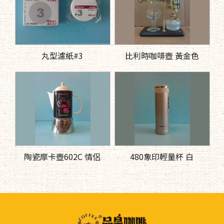
丸型濾紙#3
比利時咖啡壺 黃金色
陶瓷摩卡壺602C 情侶
480象印輕量杯 白