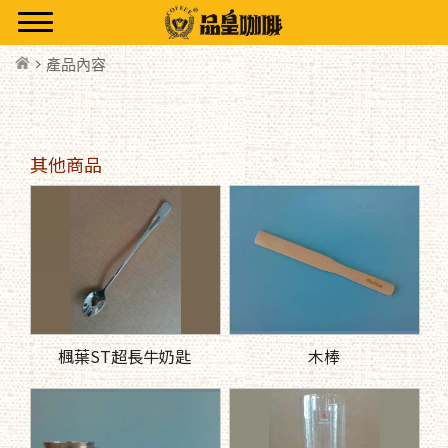
> 產品內容
其他商品
楓葉ST超長牛奶匙
木棒