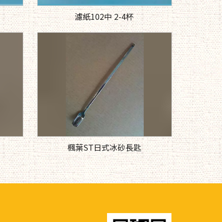
濾紙102中 2-4杯
楓葉ST日式冰砂長匙