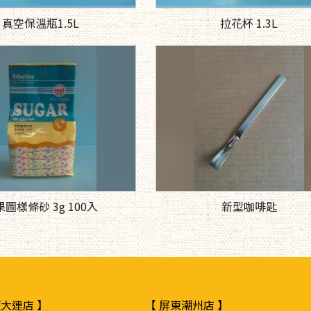
真空保溫瓶1.5L
拉花杯 1.3L
圖樣條砂 3g 100入
新型咖啡匙
東大連店 】
【 屏東潮州店 】