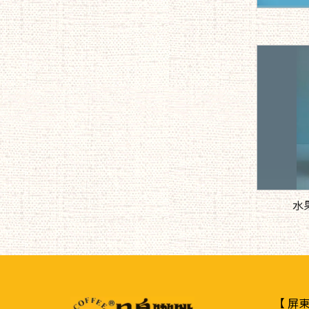
水果
【 屏