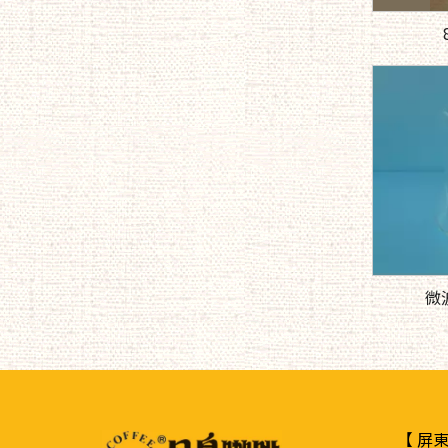
微
【 屏