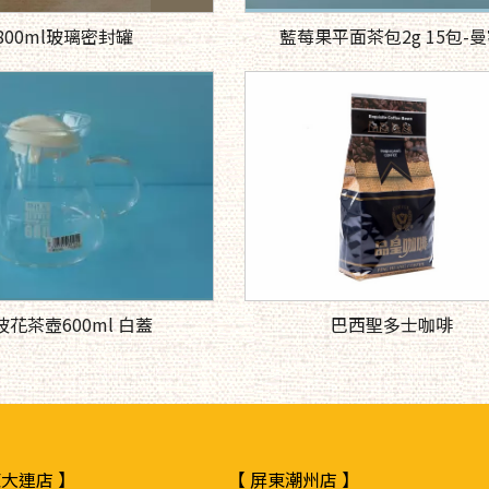
800ml玻璃密封罐
藍莓果平面茶包2g 15包-
波花茶壺600ml 白蓋
巴西聖多士咖啡
東大連店 】
【 屏東潮州店 】