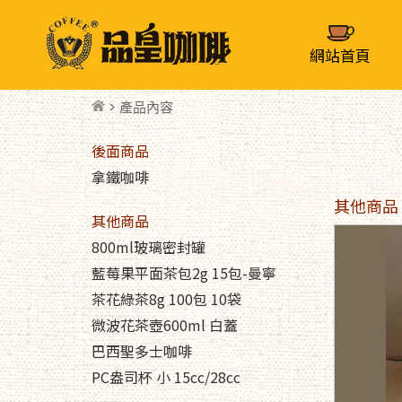
網站首頁
> 產品內容
後面商品
拿鐵咖啡
其他商品
其他商品
800ml玻璃密封罐
藍莓果平面茶包2g 15包-曼寧
茶花綠茶8g 100包 10袋
微波花茶壺600ml 白蓋
巴西聖多士咖啡
PC盎司杯 小 15cc/28cc