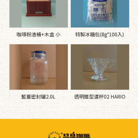
咖啡粉渣桶+木盒 小
特製冰糖包(8g*100入)
藍蓋密封罐2.0L
透明錐型濾杯02 HARIO